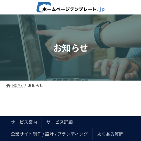
コ
ナ
ン
ビ
テ
ゲ
ン
ー
ツ
シ
へ
ョ
ス
ン
お知らせ
キ
に
ッ
移
プ
動
HOME
お知らせ
サービス案内
サービス詳細
企業サイト制作 / 設計 / ブランディング
よくある質問