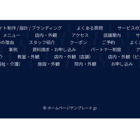
ト制作 / 設計 / ブランディング
よくある質問
サービスの
メニュー
店内・外観
アクセス
店舗案内
サ
つの理由
スタッフ紹介
クーポン
ご予約
よく
事例
資料請求・お申し込み
パートナー制度
介
教室・外観
店内・外観（店舗）
店内・外観（ビ
福祉・介護）
施設・外観
院内・外観
お申し込み
© ホームページテンプレート.jp