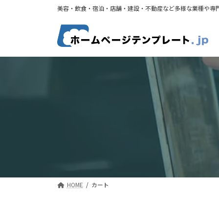
コ
ナ
美容・飲食・宿泊・店舗・建設・不動産など多様な業種や専
ン
ビ
テ
ゲ
ン
ー
ツ
シ
へ
ョ
ス
ン
キ
に
ッ
移
プ
動
HOME
カート