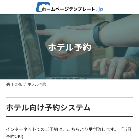
コ
ナ
ン
ビ
テ
ゲ
ン
ー
ツ
シ
へ
ョ
ス
ン
ホテル予約
キ
に
ッ
移
プ
動
HOME
ホテル予約
ホテル向け予約システム
インターネットでのご予約は、こちらより受付致します。（当日
予約OK!)