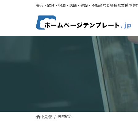
コ
ナ
美容・飲食・宿泊・店舗・建設・不動産など多様な業種や専
ン
ビ
テ
ゲ
ン
ー
ツ
シ
へ
ョ
ス
ン
キ
に
ッ
移
プ
動
HOME
医院紹介