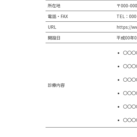
所在地
〒000-0
電話・FAX
TEL：000
URL
https:/
開設日
平成00年0
〇〇〇
〇〇〇
〇〇〇
診療内容
〇〇〇
〇〇〇
〇〇〇