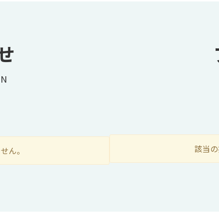
せ
ON
該当の
ません。